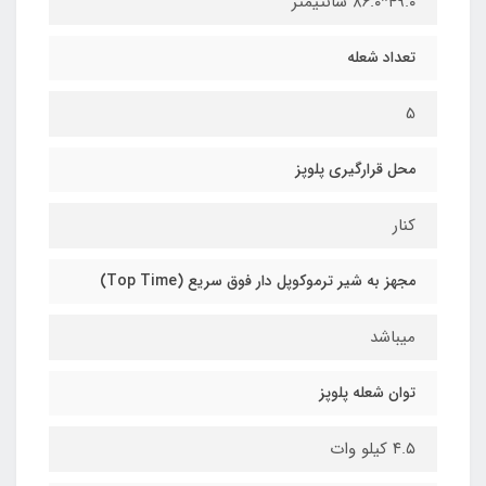
۴۹.۰*۸۶.۰ سانتیمتر
تعداد شعله
5
محل قرارگیری پلوپز
کنار
مجهز به شیر ترموکوپل دار فوق سریع (Top Time)
میباشد
توان شعله پلوپز
۴.۵ کیلو وات