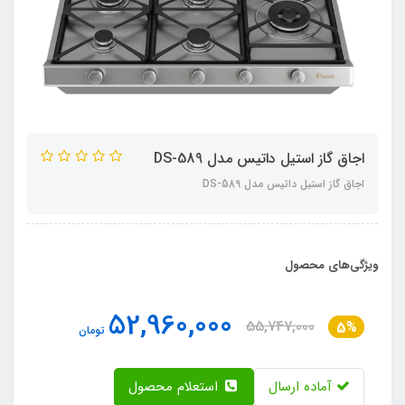
اجاق گاز استیل داتیس مدل DS-589
اجاق گاز استیل داتیس مدل DS-589
ویژگی‌های محصول
52,960,000
55,747,000
5%
تومان
آماده ارسال
استعلام محصول