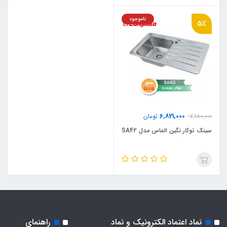
ناموجود
5٪
6,821,000
7,180,000
تومان
سینک توکار نگین الماس مدل SA42
نماد اعتماد الکترونیک و نماد
راهنمای