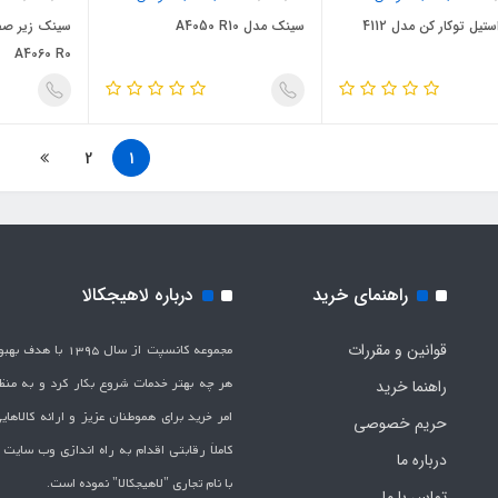
یل توکار کن مدل 4112
سینک مدل A4050 R10
سینک زیر صف
A4060 R0
2
1
راهنمای خرید
درباره لاهیجکالا
قوانین و مقررات
مجموعه کانسپت از سال 1395 
هر چه بهتر خدمات شروع بکار کرد و به من
راهنما خرید
امر خرید برای هموطنان عزیز و ارائه کالاها
حریم خصوصی
کاملاَ رقابتی اقدام به راه اندازی وب سایت
درباره ما
با نام تجاری "لاهیج­کالا" نموده است.
تماس با ما