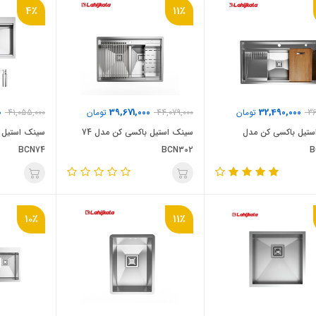
4٪
11٪
0
39,671,000
32,490,000
36
تومان
44,079,000
تومان
41,055,000
ستیل باکسی کن مدل
سینک استیل باکسی کن مدل 74
سینک استیل 
BCN74
BCN302
B
10٪
11٪