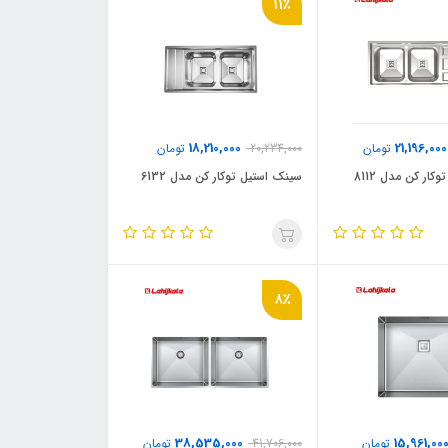
11٪
18,210,000
21,196,000
تومان
20,234,000
تومان
ار کن مدل 8112
سینک استیل توکار کن مدل 6132
8٪
38,535,000
15,961,00
تومان
41,706,000
تومان