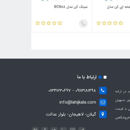
حه ای کن مدل
سینک کن مدل BCN88
ارتباط با ما
09113181498 - 01341230697
با هدف بهبود در ارائه
ظور تسهیل
info@lahijkala.com
یی با قیمت
گیلان- لاهیجان- بلوار عدالت
 فروشگاهی