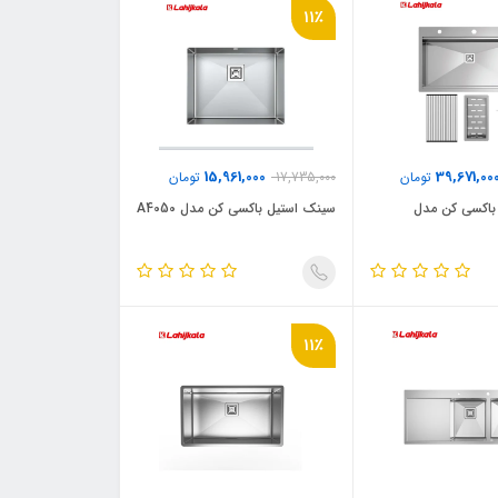
11٪
15,961,000
39,671,00
تومان
17,735,000
تومان
باکسی کن مدل
سینک استیل باکسی کن مدل A4050
11٪