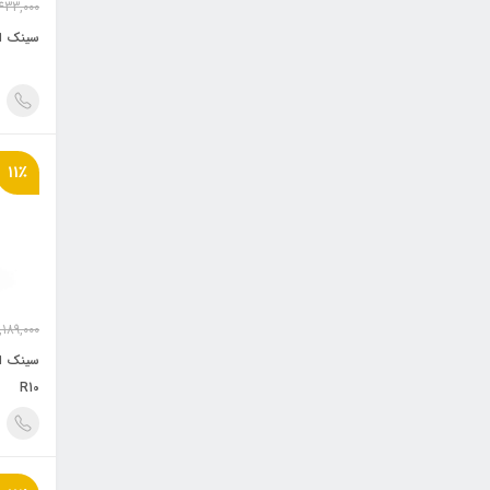
433,000
سینک است
11٪
,189,000
R10