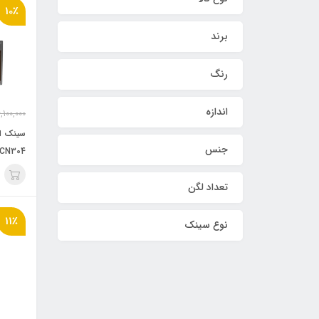
10٪
برند
رنگ
اندازه
,100,000
سینک ا
جنس
CN304
تعداد لگن
11٪
نوع سینک