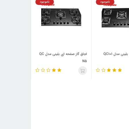
ناموجود
ناموجود
نی مدل QC101
اجاق گاز صفحه ای بلینی مدل QC
N5