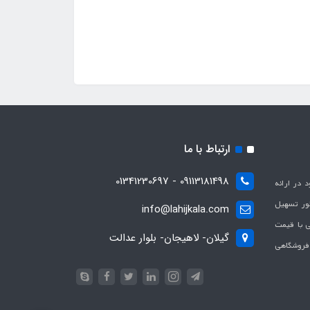
ارتباط با ما
09113181498 - 01341230697
با هدف بهبود در ارائه
ظور تسهیل
info@lahijkala.com
یی با قیمت
گیلان- لاهیجان- بلوار عدالت
 فروشگاهی