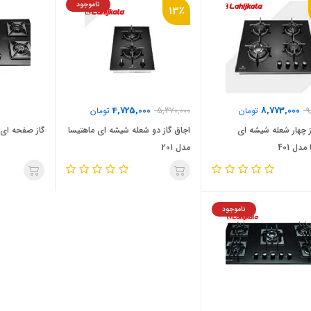
ناموجود
13٪
4,725,000
8,773,000
9
تومان
5,370,000
تومان
ز چهار شعله شیشه ای
اجاق گاز دو شعله شیشه ای ماهتیسا
گاز صفحه ای بلی
دل 401
مدل 201
ناموجود