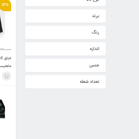
13٪
برند
رنگ
اندازه
,970,000
اجاق گا
جنس
ماهتیسا م
تعداد شعله