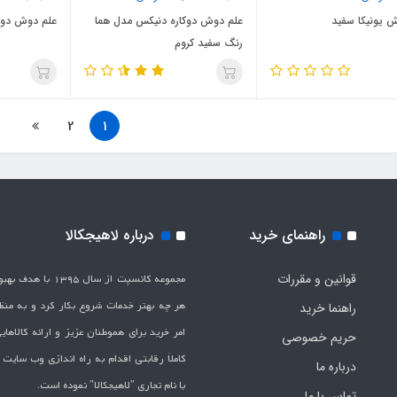
 یونیکا سفید
علم دوش دوکاره دنیکس مدل هما
علم دوش دوکا
رنگ سفید کروم
2
1
راهنمای خرید
درباره لاهیجکالا
قوانین و مقررات
مجموعه کانسپت از سال 1395 
هر چه بهتر خدمات شروع بکار کرد و به من
راهنما خرید
امر خرید برای هموطنان عزیز و ارائه کالاها
حریم خصوصی
کاملاَ رقابتی اقدام به راه اندازی وب سایت
درباره ما
با نام تجاری "لاهیج­کالا" نموده است.
تماس با ما