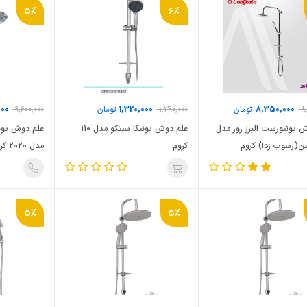
5٪
6٪
000
1,320,000
8,350,000
8
تومان
1,390,000
تومان
9,600,000
 یونیورست البرز روز مدل
علم دوش یونیکا سیتکو مدل 110
علم دوش یون
ین(رسوب زدا) کروم
کروم
مدل 2020 کروم
5٪
5٪