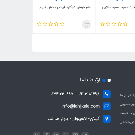
ره حمید سفید طلایی
علم دوش دوکاره فیاض بخش کروم
ارتباط با ما
09113181498 - 01341230697
با هدف بهبود در ارائه
ظور تسهیل
info@lahijkala.com
یی با قیمت
گیلان- لاهیجان- بلوار عدالت
 فروشگاهی