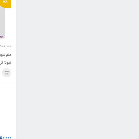
8٪
556,000
علم دوش
فیونا کر
50,000