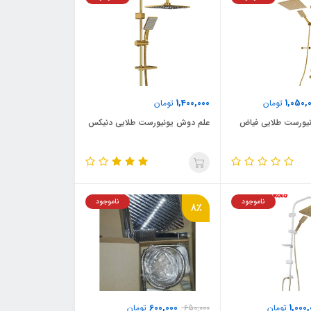
1,400,000
1,050,
تومان
تومان
یورست طلایی فیاض
علم دوش یونیورست طلایی دنیکس
ناموجود
ناموجود
8٪
600,000
1,000
تومان
650,000
تومان