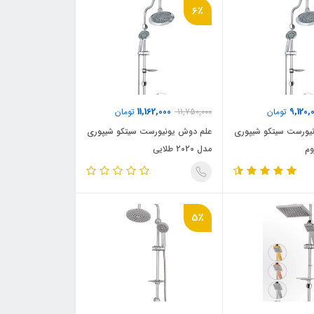
6٪
11,162,000
9,120,
تومان
11,750,000
تومان
یورست سیتکو شیپوری
علم دوش یونیورست سیتکو شیپوری
مدل 2020 طلایی
5٪