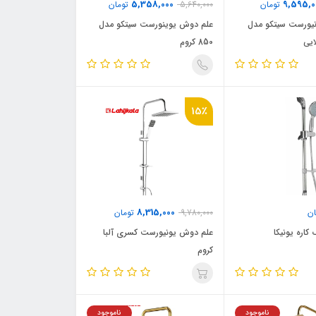
5,358,000
9,595,0
تومان
5,640,000
تومان
یورست سیتکو مدل
علم دوش یوینورست سیتکو مدل
850 کروم
15٪
8,315,000
ن
9,780,000
تومان
اره یونیکا
علم دوش یونیورست کسری آلبا
کروم
ناموجود
ناموجود