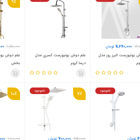
9٪
000
11,670,000
12,
تومان
1,150,000
 یونیورست البرز روز مدل
علم دوش یونیورست کسری مدل
علم دوش یون
وم
درسا کروم
بخش
ناموجود
ناموجود
10٪
7٪
,000
700,000
4
تومان
750,000
تومان
1,100,000