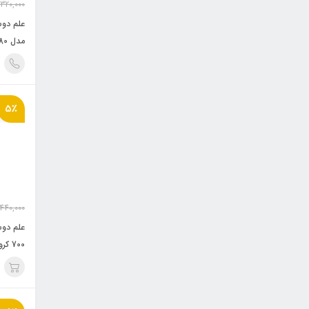
,320,000
علم دوش
مدل 980 سفید
5٪
440,000
علم دو
700 کروم