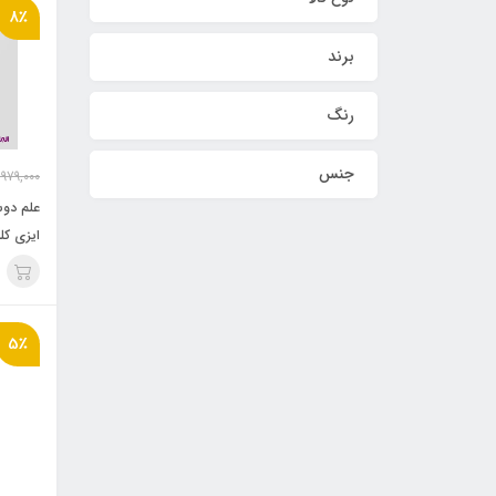
8٪
برند
رنگ
جنس
,979,000
علم دوش
ایزی کل
5٪