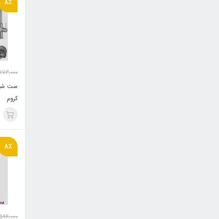
8٪
273,000
ست شیرآ
کروم
8٪
594,000