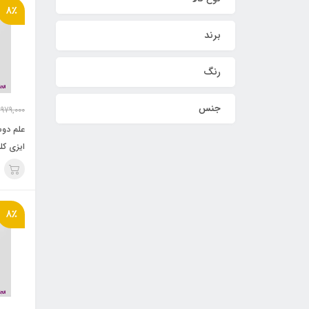
8٪
برند
رنگ
جنس
,979,000
علم دوش
ایزی کل
8٪