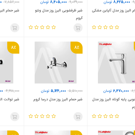
00
8,405,000
8,425,000
9
تومان
9,039,000
تومان
7,852,000
م البرز روز مدل آلپاین مشکی
شیر ظرفشویی البرز روز مدل ونتو
شیر حمام البر
کروم
8٪
8٪
00
5,124,000
6,470,000
6,
تومان
5,510,000
تومان
4,998,000
یی پایه کوتاه البرز روز مدل
شیر حمام البرز روز مدل درسا کروم
شیر توالت الب
م