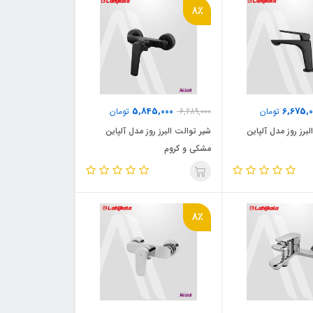
8٪
5,845,000
6,675,0
تومان
6,289,000
تومان
برز روز مدل آلپاین
شیر توالت البرز روز مدل آلپاین
مشکی و کروم
8٪