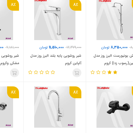
8٪
8٪
00
11,510,000
8,350,000
8
تومان
12,379,000
تومان
7,181,000
 یونیورست البرز روز مدل
شیر روشویی پایه بلند البرز روز مدل
شیر روشویی ال
ین(رسوب زدا) کروم
آلپاین کروم
مشکی وکروم
8٪
8٪