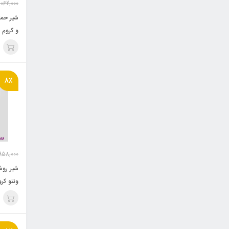
,062,000
شیر حما
و کروم
8٪
958,000
شیر روشو
ونتو کرو