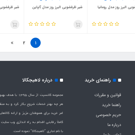
یی البرز روز مدل رومانیا
شیر ظرفشویی البرز روز مدل آلپاین
شیر ظرفشویی ا
2
1
راهنمای خرید
درباره لاهیجکالا
قوانین و مقررات
مجموعه کانسپت از سال 1395 
هر چه بهتر خدمات شروع بکار کرد و به من
راهنما خرید
امر خرید برای هموطنان عزیز و ارائه کالاها
حریم خصوصی
کاملاَ رقابتی اقدام به راه اندازی وب سایت
درباره ما
با نام تجاری "لاهیج­کالا" نموده است.
تماس با ما