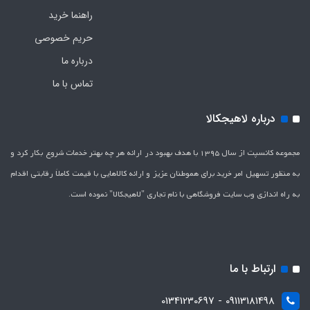
راهنما خرید
حریم خصوصی
درباره ما
تماس با ما
درباره لاهیجکالا
مجموعه کانسپت از سال 1395 با هدف بهبود در ارائه هر چه بهتر خدمات شروع بکار کرد و
به منظور تسهیل امر خرید برای هموطنان عزیز و ارائه کالاهایی با قیمت کاملاَ رقابتی اقدام
به راه اندازی وب سایت فروشگاهی با نام تجاری "لاهیج­کالا" نموده است.
ارتباط با ما
09113181498 - 01341230697