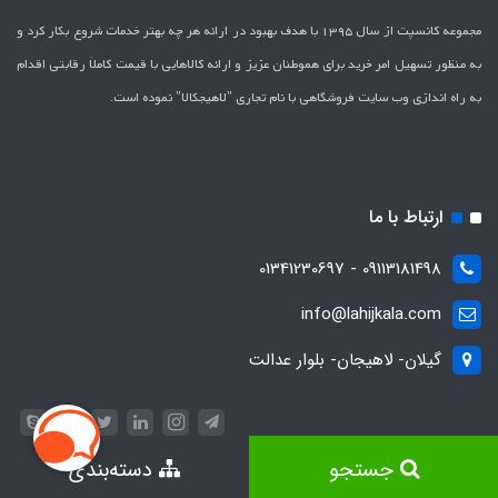
مجموعه کانسپت از سال 1395 با هدف بهبود در ارائه هر چه بهتر خدمات شروع بکار کرد و
به منظور تسهیل امر خرید برای هموطنان عزیز و ارائه کالاهایی با قیمت کاملاَ رقابتی اقدام
به راه اندازی وب سایت فروشگاهی با نام تجاری "لاهیج­کالا" نموده است.
ارتباط با ما
09113181498 - 01341230697
info@lahijkala.com
گیلان- لاهیجان- بلوار عدالت
جستجو
دسته‌بندی
ساخت سایت توسط
پرتال