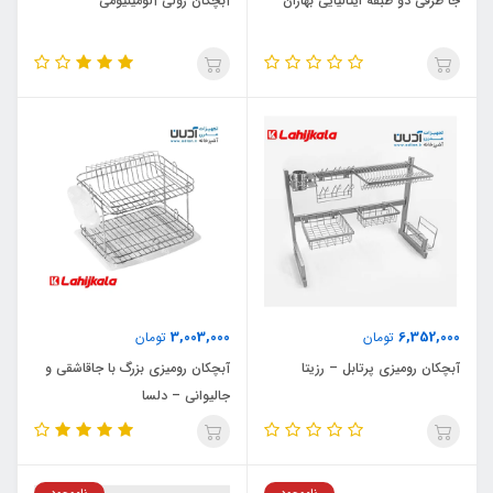
جا ظرفی دو طبقه ایتالیایی بهاران
آبچکان رولی آلومینیومی
3,003,000
6,352,000
تومان
تومان
آبچکان رومیزی پرتابل – رزیتا
آبچکان رومیزی بزرگ با جاقاشقی و
جالیوانی – دلسا