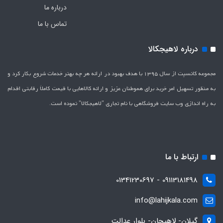
درباره ما
تماس با ما
درباره لاهیجکالا
مجموعه کانسپت از سال 1395 با هدف بهبود در ارائه هر چه بهتر خدمات شروع بکار کرد و
به منظور تسهیل امر خرید برای هموطنان عزیز و ارائه کالاهایی با قیمت کاملاَ رقابتی اقدام
به راه اندازی وب سایت فروشگاهی با نام تجاری "لاهیج­کالا" نموده است.
ارتباط با ما
09113181498 - 01341230697
info@lahijkala.com
گیلان- لاهیجان- بلوار عدالت