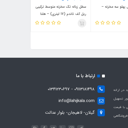
 پهلو سه مخزنه –
سطل زباله تک مخزنه متوسط ترکیبی
ریل کف تاندم (17 لیتری) – هلنا
ارتباط با ما
09113181498 - 01341230697
با هدف بهبود در ارائه
ظور تسهیل
info@lahijkala.com
یی با قیمت
گیلان- لاهیجان- بلوار عدالت
 فروشگاهی