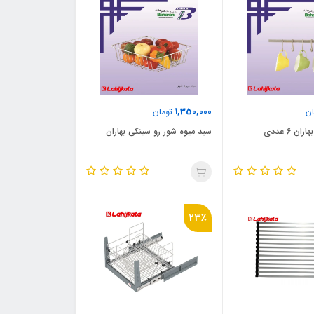
1,350,000
ن
تومان
سبد میوه شور رو سینکی بهاران
23٪