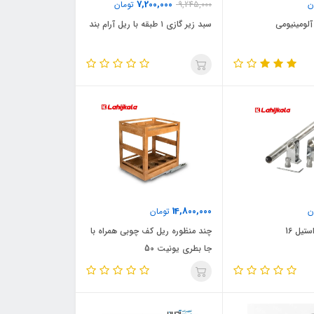
7,200,000
ن
9,245,000
تومان
آلومینیومی
سبد زیر گازی ۱ طبقه با ریل آرام بند
14,800,000
ن
تومان
تیل 16
چند منظوره ریل کف چوبی همراه با
جا بطری یونیت 50