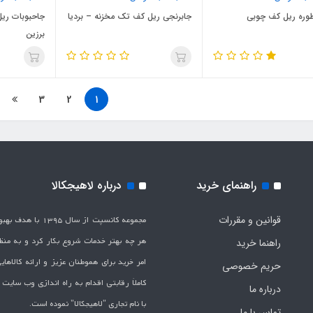
وره ریل کف چوبی
جابرنجی ریل کف تک مخزنه – بردیا
جاحبوبات ریل
برزین
3
2
1
راهنمای خرید
درباره لاهیجکالا
قوانین و مقررات
مجموعه کانسپت از سال 1395 
هر چه بهتر خدمات شروع بکار کرد و به من
راهنما خرید
امر خرید برای هموطنان عزیز و ارائه کالاها
حریم خصوصی
کاملاَ رقابتی اقدام به راه اندازی وب سایت
درباره ما
با نام تجاری "لاهیج­کالا" نموده است.
تماس با ما