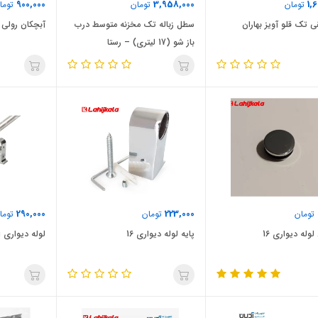
900,000
3,958,000
1,
تومان
تومان
توما
ی تک قلو آویز بهاران
سطل زباله تک مخزنه متوسط درب
آبچکان رولی 
باز شو (17 لیتری) – رستا
290,000
223,000
تومان
تومان
توما
وله دیواری 16
پایه لوله دیواری 16
لوله دیواری اس