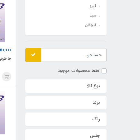
آویز
سبد
آبچکان
750,000
جا ظرفی 
فقط محصولات موجود
نوع کالا
برند
رنگ
جنس