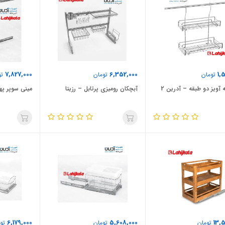
7,827,000
6,352,000
1,
تومان
تومان
تو
 آویز دو طبقه – آدرین 2
آبچکان رومیزی پرتابل – رزیتا
مینی سوپر پهل
6,179,000
5,608,000
13,
تومان
تومان
توم