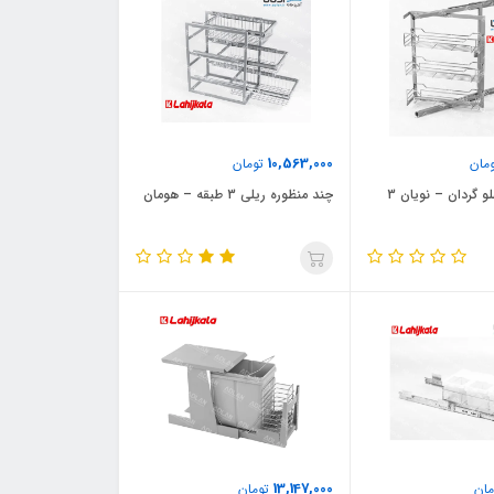
10,563,000
مان
تومان
و گردان – نویان 3
چند منظوره ریلی 3 طبقه – هومان
13,147,000
ان
تومان