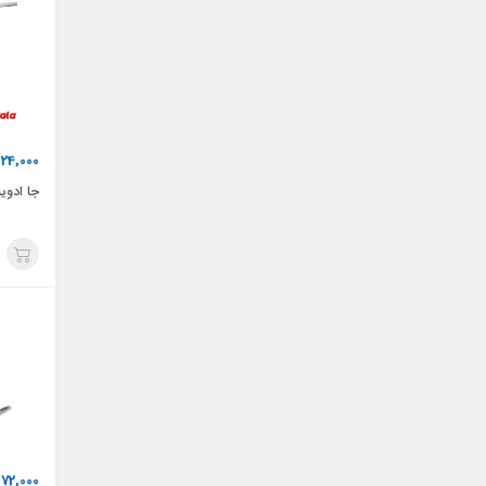
524,000
جا ادویه
572,000