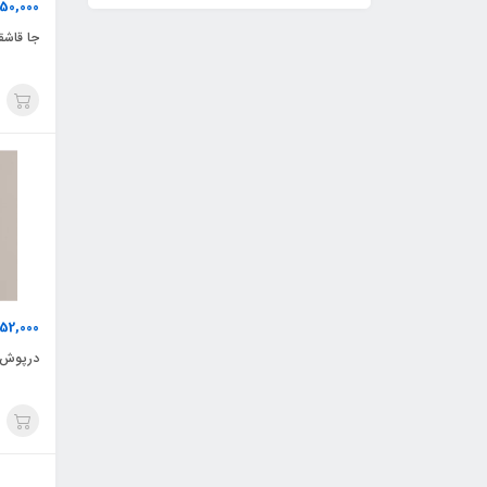
650,000
جا قاشق
52,000
درپوش ل