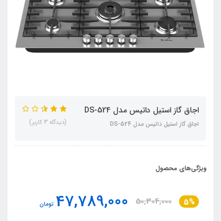
اجاق گاز استیل داتیس مدل DS-524
(دیدگاه 3 کاربر)
اجاق گاز استیل داتیس مدل DS-524
ویژگی‌های محصول
47,789,000
50,304,000
5%
تومان