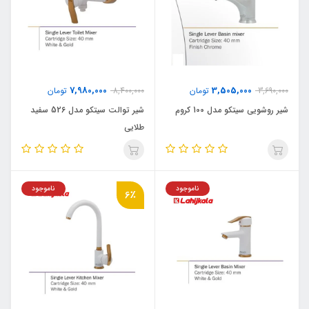
7,980,000
3,505,000
3,690,000
تومان
8,400,000
تومان
شیر روشویی سیتکو مدل 100 کروم
شیر توالت سیتکو مدل 526 سفید
طلایی
ناموجود
ناموجود
6٪