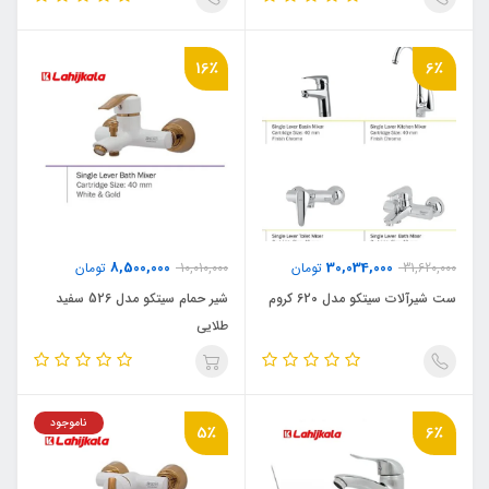
16٪
6٪
8,500,000
30,034,000
31,620,000
تومان
10,010,000
تومان
ست شیرآلات سیتکو مدل 620 کروم
شیر حمام سیتکو مدل 526 سفید
طلایی
ناموجود
5٪
6٪