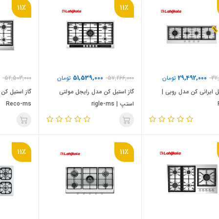
11٪
11٪
51,539,000
29,492,000
32,
تومان
57,266,000
تومان
52,503,000
ل ایرانی کن مدل روبی |
گاز استیل کن مدل رایجل مولتی
گاز استیل کن
استپ | rigle-ms
Reco-ms
11٪
11٪