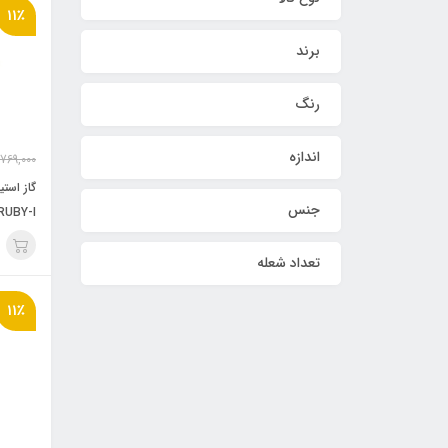
11٪
برند
رنگ
اندازه
769,000
گاز استی
جنس
RUBY-I
تعداد شعله
11٪