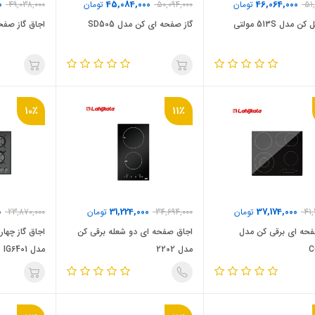
0
45,084,000
46,064,000
51
تومان
50,094,000
تومان
49,038,000
گاز استیل کن مدل 513S مولتی
گاز صفحه ای کن مدل SD505
اجاق گاز صفحه
10٪
11٪
0
31,224,000
37,174,000
41,
تومان
34,694,000
تومان
23,870,000
فحه ای برقی کن مدل
اجاق صفحه ای دو شعله برقی کن
اجاق گاز چها
C
مدل 2202
مدل IG6401