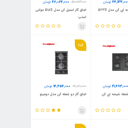
46,064,000
44,134,00
تومان
51,183,000
تومان
 ای کن مدل 523S
اجاق گاز استیل کن مدل 518S مولتی
استپ
10٪
14,454,000
21,483,00
تومان
16,060,000
تومان
رشعله شیشه ای کن
اجاق گاز دو شعله کن مدل دومینو