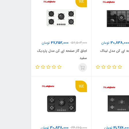
11٪
47,252,000
30,838,000
تومان
52,503,000
تومان
ه ای کن مدل لیناک
اجاق گاز صفحه ای کن مدل پاردیک
سفید
11٪
30,838,000
41,976,00
تومان
34,265,000
تومان