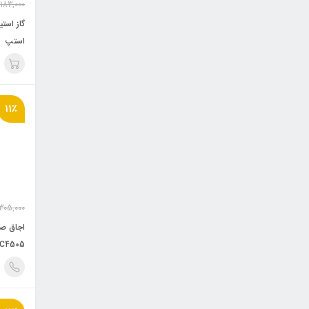
,183,000
استپ
11٪
305,000
اجاق ص
C4505