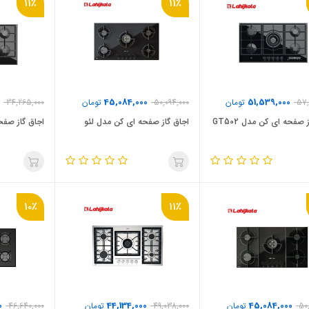
11٪
11٪
45,084,000
51,539,000
57,
تومان
50,094,000
تومان
34,265,000
 صفحه ای کن مدل GT502
اجاق گاز صفحه ای کن مدل لئو
اجاق گاز صفح
10٪
11٪
0
44,134,000
45,084,000
50
تومان
49,038,000
تومان
46,640,000