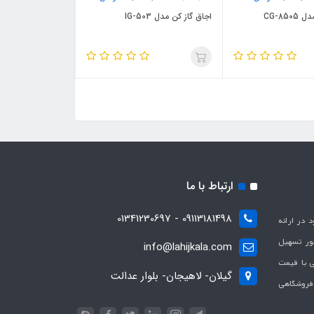
CG-85
اجاق گاز کن مدل IG-503
ارتباط با ما
09113181498 - 01341230697
با هدف بهبود در ارائه
ظور تسهیل
info@lahijkala.com
یی با قیمت
گیلان- لاهیجان- بلوار عدالت
 فروشگاهی