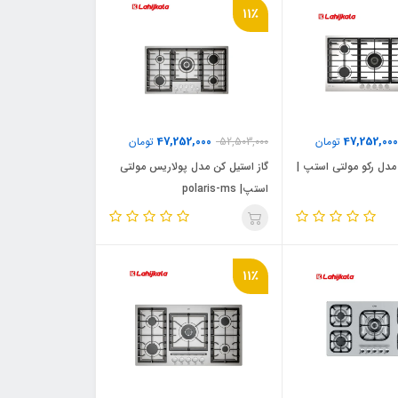
11٪
47,252,000
47,252,000
تومان
52,503,000
تومان
 مدل رکو مولتی استپ |
گاز استیل کن مدل پولاریس مولتی
استپ| polaris-ms
11٪