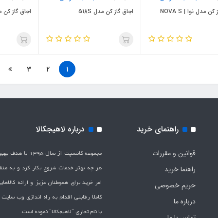
ن مدل نوا | NOVA S
اجاق گاز کن مدل 518S
اجاق گاز کن مدل 05
3
2
1
راهنمای خرید
درباره لاهیجکالا
قوانین و مقررات
مجموعه کانسپت از سال 1395 
هر چه بهتر خدمات شروع بکار کرد و به من
راهنما خرید
امر خرید برای هموطنان عزیز و ارائه کالاها
حریم خصوصی
کاملاَ رقابتی اقدام به راه اندازی وب سایت
درباره ما
با نام تجاری "لاهیج­کالا" نموده است.
تماس با ما