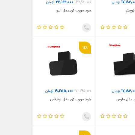
34,164,000
17,186,0
تومان
37,961,000
تومان
وپیتر
هود مورب کن مدل الیو
11٪
19,255,000
17,186,0
تومان
21,395,000
تومان
 مدل مارس
هود مورب کن مدل اونیکس