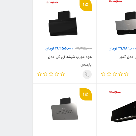
11٪
19,255,000
31,789,00
تومان
21,395,000
تومان
 مدل آمور
هود مورب شیشه ای کن مدل
پارمیس
11٪