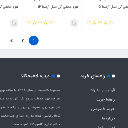
ی کن مدل آرتیما 15
هود مخفی کن مدل آرتیما 14
هود مخفی کن م
2
1
راهنمای خرید
درباره لاهیجکالا
قوانین و مقررات
مجموعه کانسپت از سال 1395 
هر چه بهتر خدمات شروع بکار کرد و به من
راهنما خرید
امر خرید برای هموطنان عزیز و ارائه کالاها
حریم خصوصی
کاملاَ رقابتی اقدام به راه اندازی وب سایت
درباره ما
با نام تجاری "لاهیج­کالا" نموده است.
تماس با ما