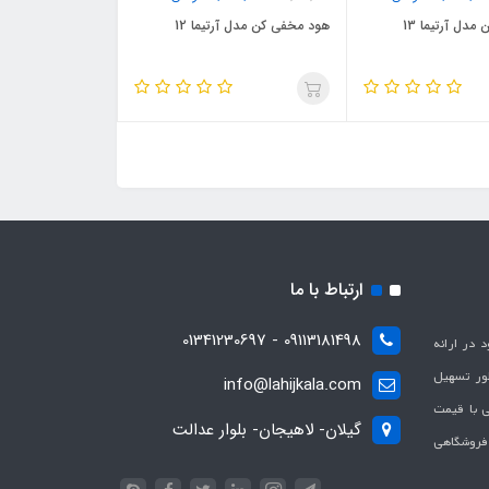
دل آرتیما 13
هود مخفی کن مدل آرتیما 12
ارتباط با ما
09113181498 - 01341230697
با هدف بهبود در ارائه
ظور تسهیل
info@lahijkala.com
یی با قیمت
گیلان- لاهیجان- بلوار عدالت
 فروشگاهی