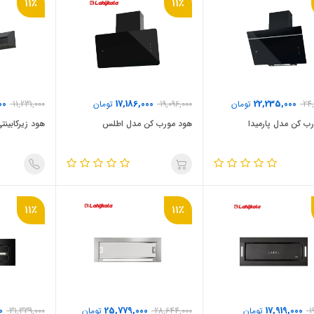
11٪
11٪
00
17,186,000
22,235,000
24,
تومان
19,096,000
تومان
11,231,000
ب کن مدل پارمیدا
هود مورب کن مدل اطلس
هود زیرکابینتی 
11٪
11٪
0
25,779,000
17,919,000
1
تومان
28,644,000
تومان
31,339,000