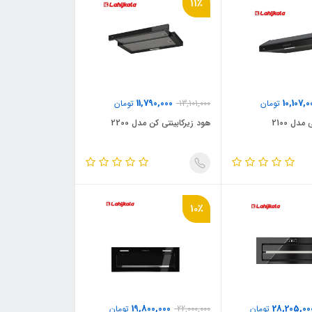
11٪
11,790,000
10,107,0
تومان
13,101,000
تومان
مدل 2100
هود زیرکابینتی کن مدل 2200
10٪
19,800,000
28,205,00
تومان
22,000,000
تومان