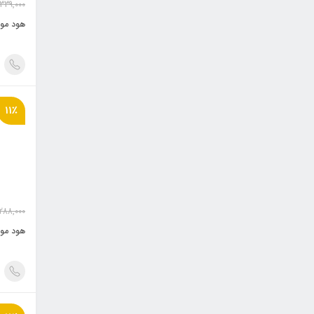
,339,000
هود مور
11٪
288,000
هود مور