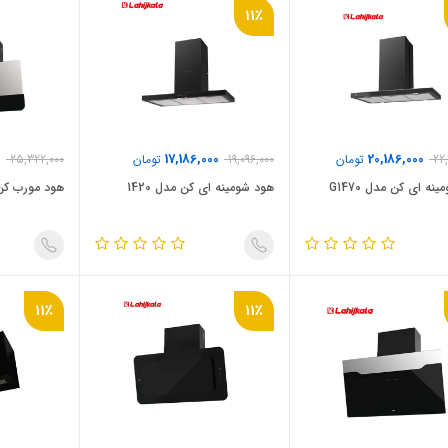
11٪
0
17,186,000
20,186,000
22
تومان
19,096,000
تومان
25,322,000
نه ای کن مدل G1470
هود شومینه ای کن مدل 1420
هود مورب کن
11٪
11٪