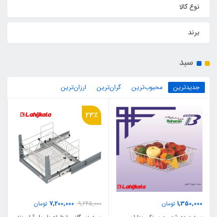
نوع کالا
برند
سبد
جدیدترین
محبوب‌ترین
گران‌ترین
ارزان‌ترین
23٪
7,200,000
1,350,000
تومان
9,245,000
تومان