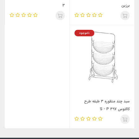
برزین
3
ناموجود
سبد چند منظوره ۳ طبقه طرح
کاکتوس S - P 397