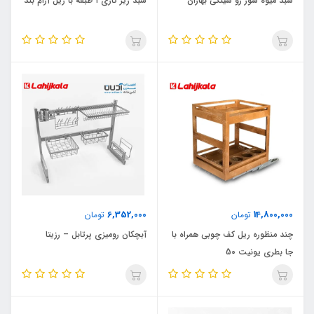
سبد میوه شور رو سینکی بهاران
سبد زیر گازی ۱ طبقه با ریل آرام بند
6,352,000
14,800,000
تومان
تومان
چند منظوره ریل کف چوبی همراه با
آبچکان رومیزی پرتابل – رزیتا
جا بطری یونیت 50