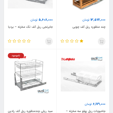
5,608,000
13,572,000
تومان
تومان
چند منظوره ریل کف چوبی
جابرنجی ریل کف تک مخزنه – بردیا
ناموجود
6,179,000
تومان
جاحبوبات ریل پهلو سه مخزنه –
سبد ریلی چندمنظوره ریل کف رادین