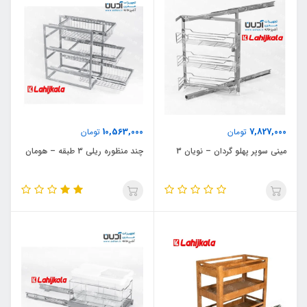
10,563,000
7,827,000
تومان
تومان
مینی سوپر پهلو گردان – نویان 3
چند منظوره ریلی 3 طبقه – هومان