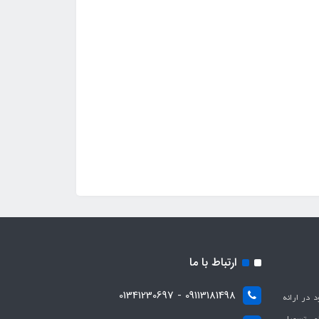
ارتباط با ما
09113181498 - 01341230697
با هدف بهبود در ارائه