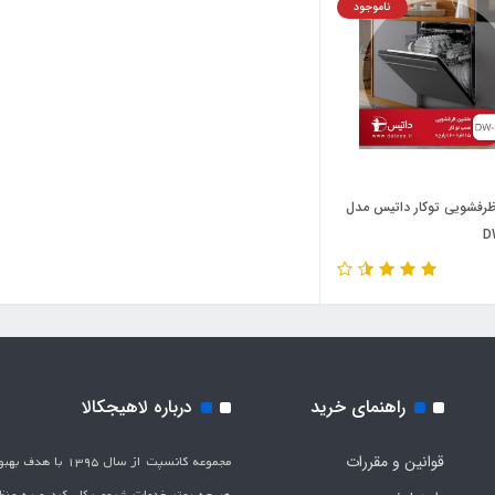
ناموجود
رفشویی توکار داتیس مدل
D
راهنمای خرید
درباره لاهیجکالا
قوانین و مقررات
مجموعه کانسپت از سال 1395 