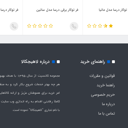
توکار درسا مدل ماتیا
فر توکار برقي درسا مدل ساتين
فر توکار درسا
راهنمای خرید
درباره لاهیجکالا
قوانین و مقررات
مجموعه کانسپت از سال 1395 
هر چه بهتر خدمات شروع بکار کرد و به من
راهنما خرید
امر خرید برای هموطنان عزیز و ارائه کالاها
حریم خصوصی
کاملاَ رقابتی اقدام به راه اندازی وب سایت
درباره ما
با نام تجاری "لاهیج­کالا" نموده است.
تماس با ما