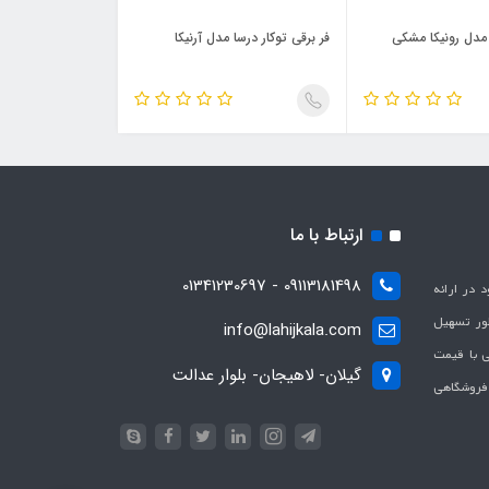
 مدل رونیکا مشکی
فر برقی توکار درسا مدل آرنیکا
ارتباط با ما
09113181498 - 01341230697
با هدف بهبود در ارائه
ظور تسهیل
info@lahijkala.com
یی با قیمت
گیلان- لاهیجان- بلوار عدالت
 فروشگاهی