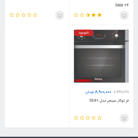
SMA 24
ناموجود
6,900,000
6,348,219
تومان
فر توکار سینجر مدل SEA9