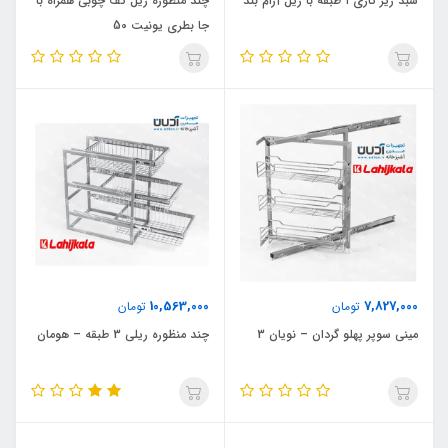
سبد زیر گازی ۱ طبقه با ریل آرام بند
چند منظوره ریل کف چوبی همراه با
جا بطری یونیت 50
10,563,000
7,827,000
تومان
تومان
مینی سوپر پهلو گردان – نویان 3
چند منظوره ریلی 3 طبقه – هومان