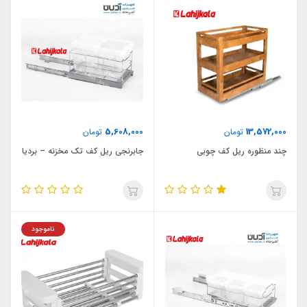
5,608,000
13,572,000
تومان
تومان
چند منظوره ریل کف چوبی
جابرنجی ریل کف تک مخزنه – بردیا
ناموجود