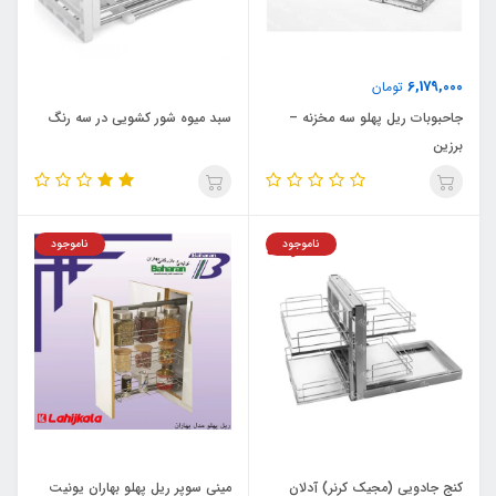
6,179,000
تومان
جاحبوبات ریل پهلو سه مخزنه –
سبد میوه شور کشویی در سه رنگ
برزین
ناموجود
ناموجود
کنج جادویی (مجیک کرنر) آدلان
مینی سوپر ریل پهلو بهاران یونیت