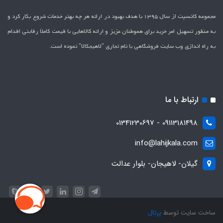
مجموعه کانسپت از سال 1395 با هدف بهبود در ارائه هر چه بهتر خدمات شروع بکار کرد و
به منظور تسهیل امر خرید برای هموطنان عزیز و ارائه کالاهایی با قیمت کاملاَ رقابتی اقدام
به راه اندازی وب سایت فروشگاهی با نام تجاری "لاهیج­کالا" نموده است.
ارتباط با ما
09113181498 - 01341230697
info@lahijkala.com
گیلان- لاهیجان- بلوار عدالت
ساخت سایت توسط
پرتال