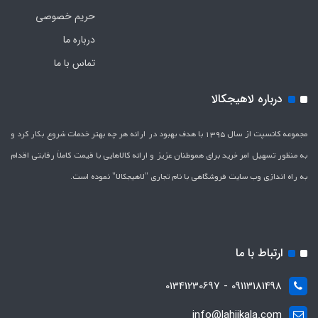
حریم خصوصی
درباره ما
تماس با ما
درباره لاهیجکالا
مجموعه کانسپت از سال 1395 با هدف بهبود در ارائه هر چه بهتر خدمات شروع بکار کرد و
به منظور تسهیل امر خرید برای هموطنان عزیز و ارائه کالاهایی با قیمت کاملاَ رقابتی اقدام
به راه اندازی وب سایت فروشگاهی با نام تجاری "لاهیج­کالا" نموده است.
ارتباط با ما
09113181498 - 01341230697
info@lahijkala.com