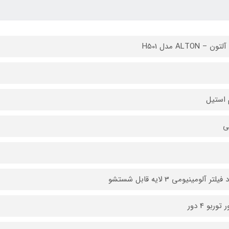
ن – ALTON مدل H501
 استیل
ی
توربو 4 دور