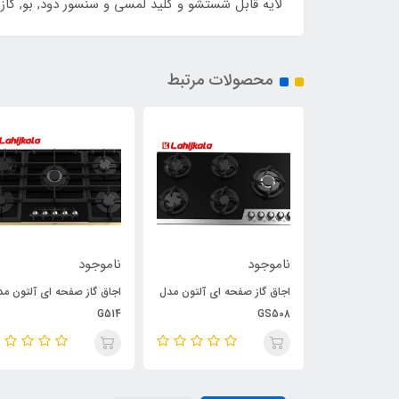
لایه قابل شستشو و کلید لمسی و سنسور دود, بو, گاز و حرارت و 2 عدد لام
محصولات مرتبط
ناموجود
ناموجود
هود مورب آلتون مدل H304
اجاق گاز صفحه ای آلتون مدل
اجاق گاز صفحه ای آلتون مد
G514
GS508