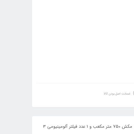
ضمانت اصل بودن کالا
هود آلتون مدل H501 این هود دارای عرض 90 سانتی متر و میزان صدا 56 دی سیبل و نمای استیل و موتور توربو 4 دور و قدرت مکش 750 متر مکعب و 1 عدد فیلتر آلومینیومی 3