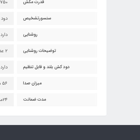
قدرت مکش
750 متر مکعب
سنسورتشخیص
دود ,
روشنایی
دارد
توضیحات روشنایی
2 عدد لامپ SMD
دود کش بلند و قابل تنظیم
دارد
میزان صدا
56 دی سیبل
مدت ضمانت
24ماه ضمانت از تاریخ نصب توسط خدمات کارخانه و نصب رایگان