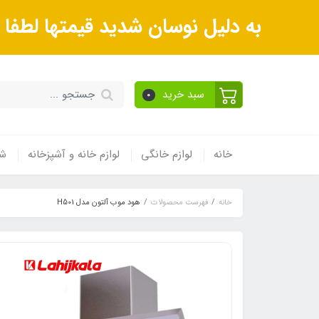
به دلیل نوسان شدید قیمتها لطف
سبد خرید
0
خانه
لوازم خانگی
لوازم خانه و آشپزخانه
شی
خانه
فهرست محصولات
هود موب آلتون مدل H501