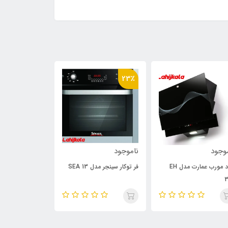
23٪
23٪
وجود
ناموجود
ناموجود
هود مورب عمارت مدل EH
فر توکار سینجر مدل SEA 13
فر توکار برقی گا
3
اسمارت SMA 24