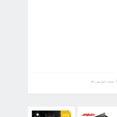
ضمانت اصل بودن کالا
23٪
23٪