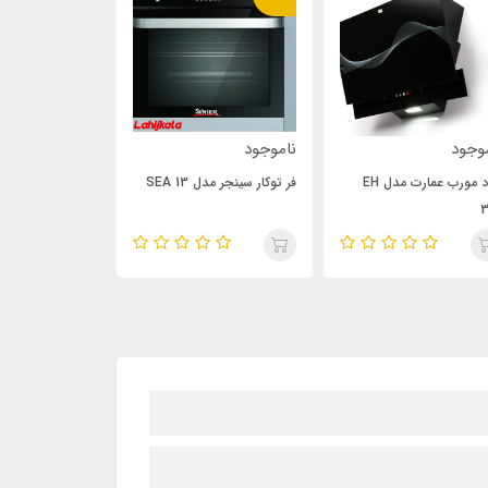
وجود
ناموجود
ناموجود
هود مورب عمارت مدل EH
فر توکار سینجر مدل SEA 13
فر توکار برقی گا
3
اسمارت SMA 24