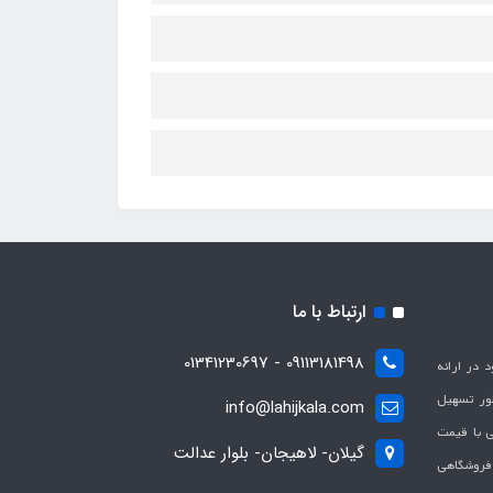
ارتباط با ما
09113181498 - 01341230697
با هدف بهبود در ارائه
ظور تسهیل
info@lahijkala.com
یی با قیمت
گیلان- لاهیجان- بلوار عدالت
 فروشگاهی