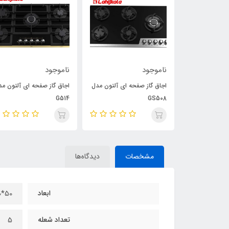
ناموجود
ناموجود
هود مورب آلتون مدل H304
اجاق گاز صفحه ای آلتون مدل
اجاق گاز صفحه ای آلتون مد
G514
GS508
مشخصات
دیدگاه‌ها
ابعاد
50*90 سانتی‌متر
تعداد شعله
5