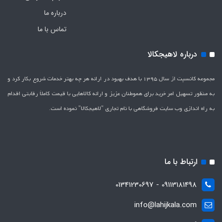
درباره ما
تماس با ما
درباره لاهیجکالا
مجموعه کانسپت از سال 1395 با هدف بهبود در ارائه هر چه بهتر خدمات شروع بکار کرد و
به منظور تسهیل امر خرید برای هموطنان عزیز و ارائه کالاهایی با قیمت کاملاَ رقابتی اقدام
به راه اندازی وب سایت فروشگاهی با نام تجاری "لاهیج­کالا" نموده است.
ارتباط با ما
09113181498 - 01341230697
info@lahijkala.com