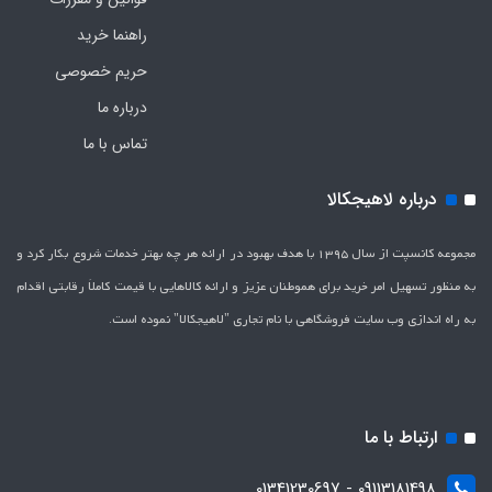
راهنما خرید
حریم خصوصی
درباره ما
تماس با ما
درباره لاهیجکالا
مجموعه کانسپت از سال 1395 با هدف بهبود در ارائه هر چه بهتر خدمات شروع بکار کرد و
به منظور تسهیل امر خرید برای هموطنان عزیز و ارائه کالاهایی با قیمت کاملاَ رقابتی اقدام
به راه اندازی وب سایت فروشگاهی با نام تجاری "لاهیج­کالا" نموده است.
ارتباط با ما
09113181498 - 01341230697