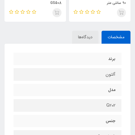
90 سانتی متر
GS508
مشخصات
دیدگاه‌ها
برند
آلتون
مدل
G202
جنس