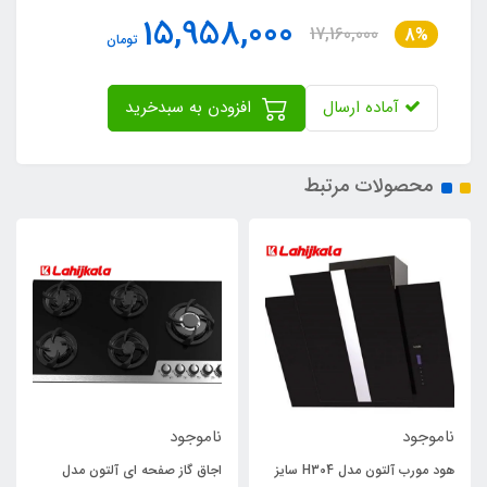
15,958,000
17,160,000
8%
تومان
آماده ارسال
افزودن به سبدخرید
محصولات مرتبط
ناموجود
ناموجود
هود مورب آلتون مدل H304 سایز
اجاق گاز صفحه ای آلتون مدل