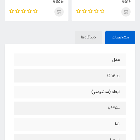
GS510
G514
مشخصات
دیدگاه‌ها
مدل
GI13 s
ابعاد (سانتیمتر)
50*86
نما