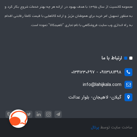
مجموعه کانسپت از سال 1395 با هدف بهبود در ارائه هر چه بهتر خدمات شروع بکار کرد و
به منظور تسهیل امر خرید برای هموطنان عزیز و ارائه کالاهایی با قیمت کاملاَ رقابتی اقدام
به راه اندازی وب سایت فروشگاهی با نام تجاری "لاهیج­کالا" نموده است.
ارتباط با ما
09113181498 - 01341230697
info@lahijkala.com
گیلان- لاهیجان- بلوار عدالت
ساخت سایت توسط
پرتال