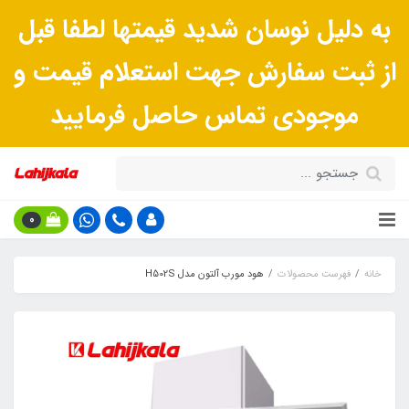
به دلیل نوسان شدید قیمتها لطفا قبل
از ثبت سفارش جهت استعلام قیمت و
موجودی تماس حاصل فرمایید
0
خانه
فهرست محصولات
هود مورب آلتون مدل H502S