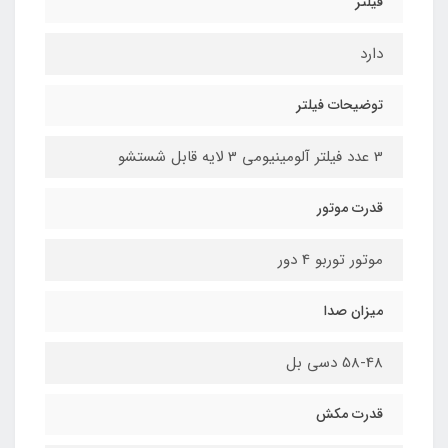
فیلتر
دارد
توضیحات فیلتر
3 عدد فیلتر آلومینیومی 3 لایه قابل شستشو
قدرت موتور
موتور توربو 4 دور
میزان صدا
58-48 دسی بل
قدرت مکش