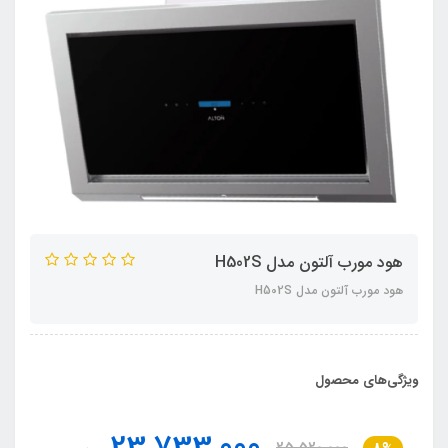
هود مورب آلتون مدل H502S
هود مورب آلتون مدل H502S
ویژگی‌های محصول