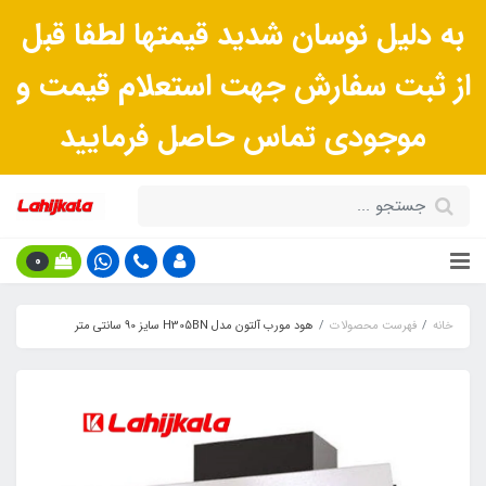
به دلیل نوسان شدید قیمتها لطفا قبل
از ثبت سفارش جهت استعلام قیمت و
موجودی تماس حاصل فرمایید
0
خانه
فهرست محصولات
هود مورب آلتون مدل H305BN سایز 90 سانتی متر