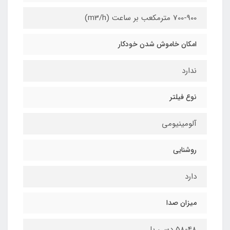
700-900 مترمکعب بر ساعت (m3/h)
امکان خاموش شدن خودکار
ندارد
نوع فیلتر
آلومینیومی
روشنایی
دارد
میزان صدا
58-48 دسی بل