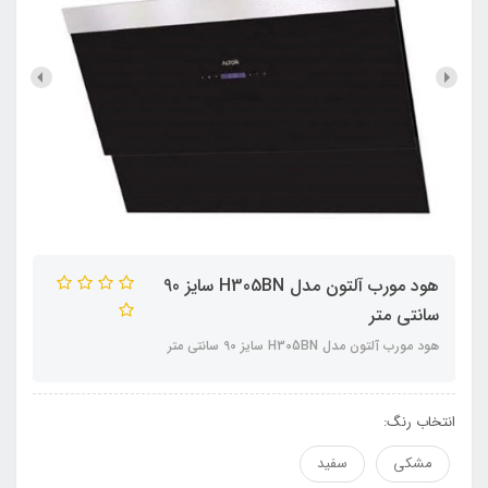
هود مورب آلتون مدل H305BN سایز 90
سانتی متر
هود مورب آلتون مدل H305BN سایز 90 سانتی متر
انتخاب رنگ:
مشکی
سفید