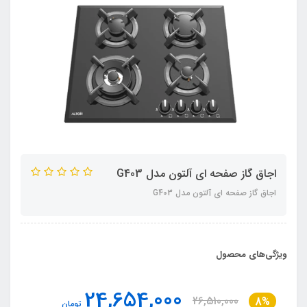
اجاق گاز صفحه ای آلتون مدل G403
اجاق گاز صفحه ای آلتون مدل G403
ویژگی‌های محصول
24,654,000
26,510,000
8%
تومان