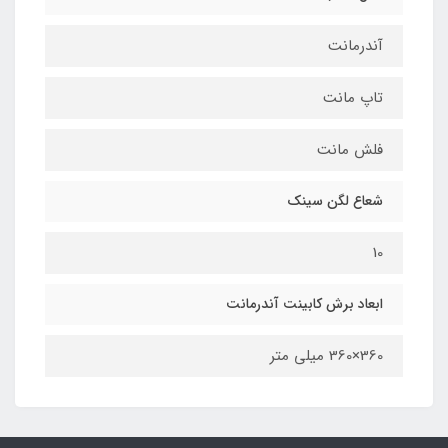
آندرمانت
تاپ مانت
فلش مانت
شعاع لگن سینک
10
ابعاد برش کابینت آندرمانت
360×360 میلی متر