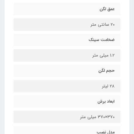
عمق لگن
20 سانتی متر
ضخامت سینک
1.2 میلی متر
حجم لگن
28 لیتر
ابعاد برش
370×370 میلی متر
مدل نصب