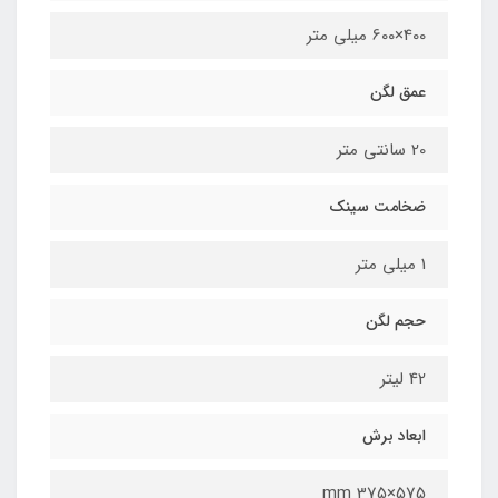
400×600 میلی متر
عمق لگن
20 سانتی متر
ضخامت سینک
1 میلی متر
حجم لگن
42 لیتر
ابعاد برش
575×375 mm