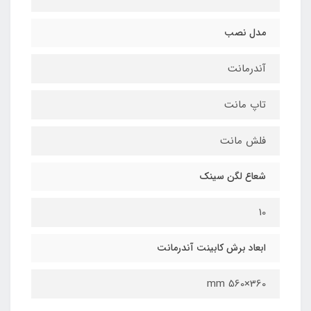
مدل نصب
آندرمانت
تاپ مانت
فلش مانت
شعاع لگن سینک
10
ابعاد برش کابینت آندرمانت
360×560 mm