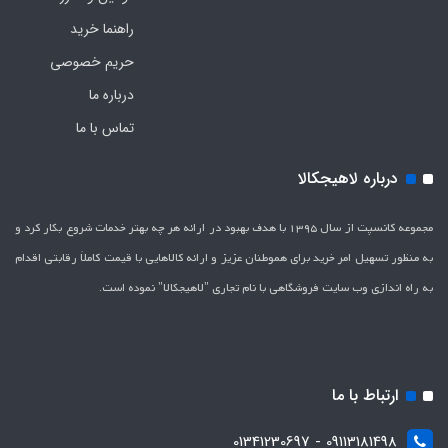
راهنما خرید
حریم خصوصی
درباره ما
تماس با ما
درباره لاهیجکالا
مجموعه کانسپت از سال 1395 با هدف بهبود در ارائه هر چه بهتر خدمات شروع بکار کرد و
به منظور تسهیل امر خرید برای هموطنان عزیز و ارائه کالاهایی با قیمت کاملاَ رقابتی اقدام
به راه اندازی وب سایت فروشگاهی با نام تجاری "لاهیج­کالا" نموده است.
ارتباط با ما
09113181498 - 01341230697