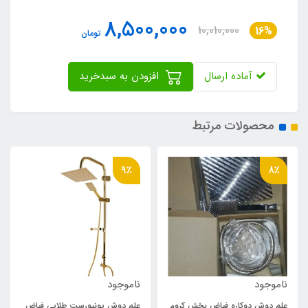
8,500,000
10,010,000
16%
تومان
آماده ارسال
افزودن به سبدخرید
محصولات مرتبط
9٪
8٪
ناموجود
ناموجود
علم دوش دوکاره فیاض بخش کروم
علم دوش یونیورست طلایی فیاض