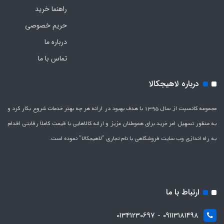
راهنما خرید
حریم خصوصی
درباره ما
تماس با ما
درباره لاهیجکالا
مجموعه کانسپت از سال 1395 با هدف بهبود در ارائه هر چه بهتر خدمات شروع بکار کرد و
به منظور تسهیل امر خرید برای هموطنان عزیز و ارائه کالاهایی با قیمت کاملاَ رقابتی اقدام
به راه اندازی وب سایت فروشگاهی با نام تجاری "لاهیج­کالا" نموده است.
ارتباط با ما
09113181498 - 01341230697