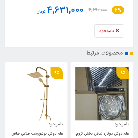
4,631,000
4,690,000
2%
تومان
ناموجود
محصولات مرتبط
9٪
8٪
ناموجود
ناموجود
علم دوش دوکاره فیاض بخش کروم
علم دوش یونیورست طلایی فیاض