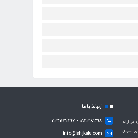
ارتباط با ما
09113181498 - 01341230697
با هدف بهبود در ارائه
ظور تسهیل
info@lahijkala.com