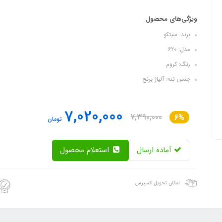
ویژگی‌های محصول
برند: سیتکو
مدل: 620
رنگ: کروم
جنس تنه: آلیاژ برنج
7,020,000
7,390,000
6%
تومان
آماده ارسال
استعلام محصول
امکان تحویل اکسپرس