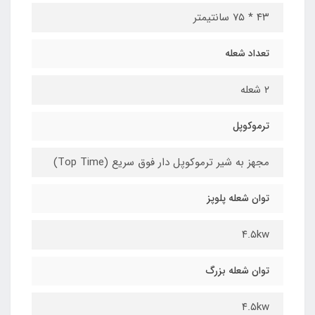
۴۳ * ۷۵ سانتیمتر
تعداد شعله
۲ شعله
ترموکوپل
مجهز به شیر ترموکوپل دار فوق سریع (Top Time)
توان شعله پلوپز
۴.۵kw
توان شعله بزرگ
۴.۵kw