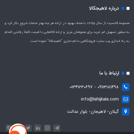
درباره لاهیجکالا
مجموعه کانسپت از سال 1395 با هدف بهبود در ارائه هر چه بهتر خدمات شروع بکار کرد و
به منظور تسهیل امر خرید برای هموطنان عزیز و ارائه کالاهایی با قیمت کاملاَ رقابتی اقدام
به راه اندازی وب سایت فروشگاهی با نام تجاری "لاهیج­کالا" نموده است.
ارتباط با ما
09113181498 - 01341230697
info@lahijkala.com
گیلان- لاهیجان- بلوار عدالت