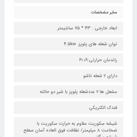
سایر مشخصات
ابعاد خارجی : ۴۳ * ۷۵ سانتیمتر
توان شعله های پلوپز: ۴.۵kw
راندمان حرارتی:۶۱.۰۹
دارای ۲ شعله تاشو
مشعل ها:۲ عددشعله پلوپز با شیر دو حالته
فندک الکتریکی
شیشه سکوریت مقاوم به حرارت سکوریت با
ضخامت ۸ میلیمتر/ نظافت فوق العاده آسان سطح
شیشه و گاز