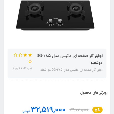
اجاق گاز صفحه ای داتیس مدل DG-285
دوشعله
(دیدگاه 1 کاربر)
اجاق گاز صفحه ای داتیس مدل DG-285 دو شعله
ویژگی‌های محصول
32,519,000
34,230,000
5%
تومان