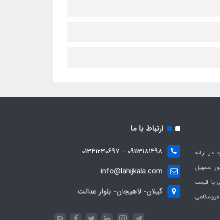
ارتباط با ما
09113181498 - 01341230697
با هدف بهبود در ارائه
ظور تسهیل
info@lahijkala.com
یی با قیمت
گیلان- لاهیجان- بلوار عدالت
 فروشگاهی