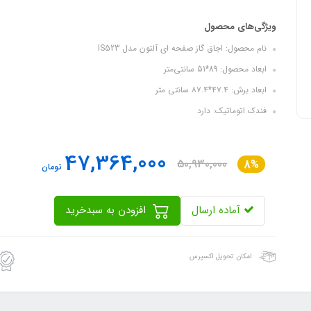
ویژگی‌های محصول
نام محصول: اجاق گاز صفحه ای آلتون مدل IS523
ابعاد محصول: 89*51 سانتی‌متر
ابعاد برش: ۴۷.۴*۸۷.۴ سانتی متر
فندک اتوماتیک: دارد
47,364,000
50,930,000
8%
تومان
آماده ارسال
افزودن به سبدخرید
امکان تحویل اکسپرس