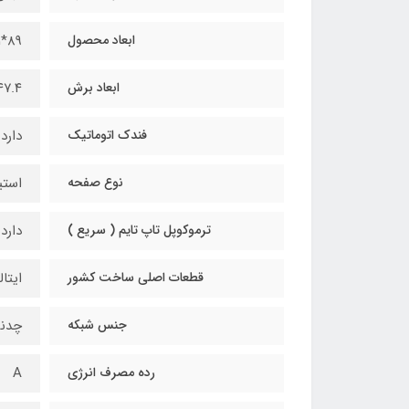
ابعاد محصول
89*51 سانتی‌متر
ابعاد برش
۴۷.۴*۸۷.۴ سانتی 
فندک اتوماتیک
دارد
نوع صفحه
استی
ترموکوپل تاپ تایم ( سریع )
دارد
قطعات اصلی ساخت کشور
ایتال
جنس شبکه
چدن
رده مصرف انرژی
A