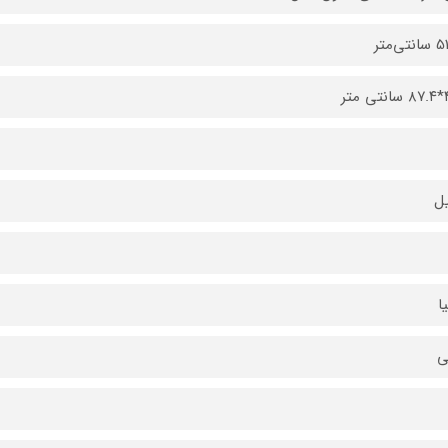
متر
ل
یا
ی