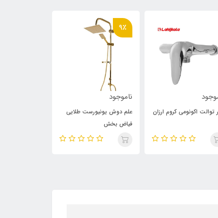
9٪
وجود
ناموجود
ناموجود
 توالت اکونومی کروم ارزان
علم دوش یونیورست طلایی
فیاض بخش
701