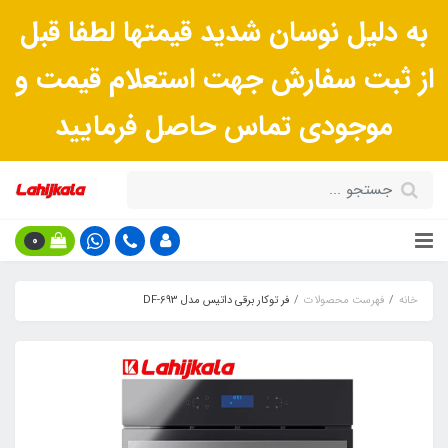
به دلیل نوسان شدید قیمتها لطفا قبل
از ثبت سفارش جهت استعلام قیمت و
موجودی تماس حاصل فرمایید
0
خانه
فهرست محصولات
فر توکار برقی داتیس مدل DF-693