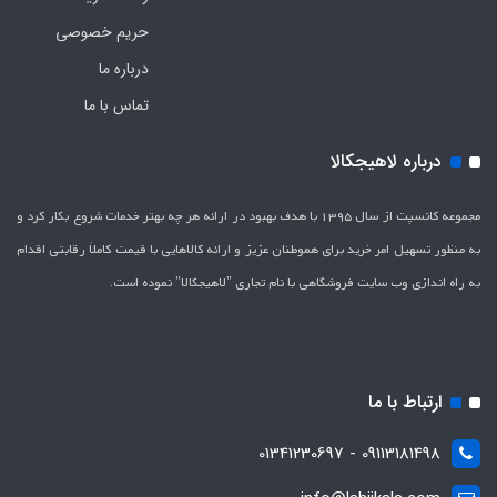
حریم خصوصی
درباره ما
تماس با ما
درباره لاهیجکالا
مجموعه کانسپت از سال 1395 با هدف بهبود در ارائه هر چه بهتر خدمات شروع بکار کرد و
به منظور تسهیل امر خرید برای هموطنان عزیز و ارائه کالاهایی با قیمت کاملاَ رقابتی اقدام
به راه اندازی وب سایت فروشگاهی با نام تجاری "لاهیج­کالا" نموده است.
ارتباط با ما
09113181498 - 01341230697