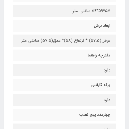
57*59*59 سانتی متر
ابعاد برش
عرض(57.5) * ارتفاع (58)* عمق(57.5) سانتی متر
دفترچه راهنما
دارد
برگه گارانتی
دارد
چهارعدد پیچ نصب