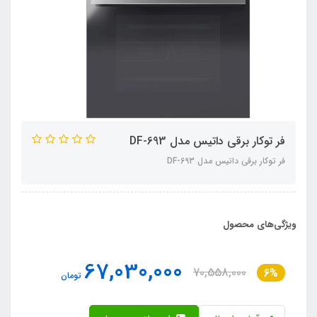
فر توکار برقی داتیس مدل DF-693
فر توکار برقی داتیس مدل DF-693
ویژگی‌های محصول
67,030,000
70,558,000
6%
تومان