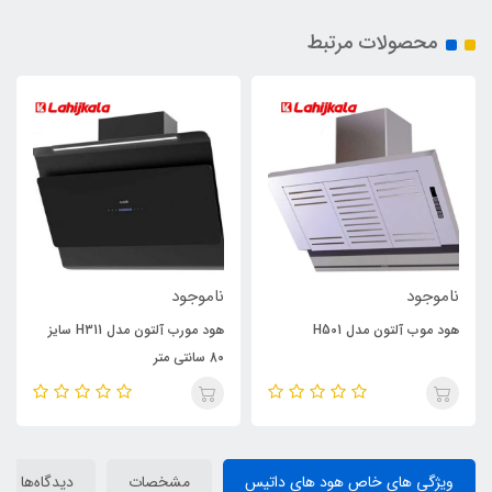
محصولات مرتبط
ناموجود
ناموجود
هود موب آلتون مدل H501
هود مورب آلتون مدل H311 سایز
80 سانتی متر
ویژگی های خاص هود های داتیس
مشخصات
دیدگاه‌ها