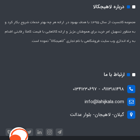
درباره لاهیجکالا
مجموعه کانسپت از سال 1395 با هدف بهبود در ارائه هر چه بهتر خدمات شروع بکار کرد و
به منظور تسهیل امر خرید برای هموطنان عزیز و ارائه کالاهایی با قیمت کاملاَ رقابتی اقدام
به راه اندازی وب سایت فروشگاهی با نام تجاری "لاهیج­کالا" نموده است.
ارتباط با ما
09113181498 - 01341230697
info@lahijkala.com
گیلان- لاهیجان- بلوار عدالت