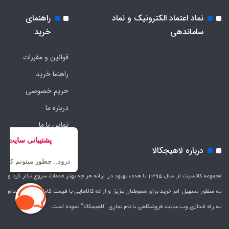
نماد اعتماد الکترونیک و نماد
راهنمای
ساماندهی
خرید
قوانین و مقررات
راهنما خرید
حریم خصوصی
درباره ما
تماس با ما
درباره لاهیجکالا
مجموعه کانسپت از سال 1395 با هدف بهبود در ارائه هر چه بهتر خدمات شروع بکار کرد و
به منظور تسهیل امر خرید برای هموطنان عزیز و ارائه کالاهایی با قیمت کاملاَ رقابتی اقدام
به راه اندازی وب سایت فروشگاهی با نام تجاری "لاهیج­کالا" نموده است.