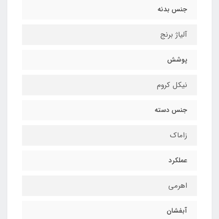
جنس بدنه
آلیاژ برنج
پوشش
نیکل کروم
جنس دسته
زاماک
عملکرد
اهرمی
آبفشان