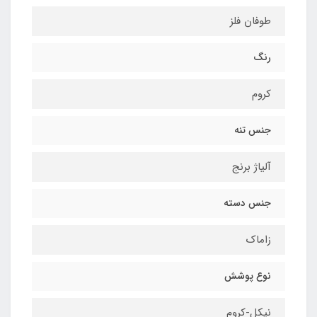
طوفان فلز
رنگ
کروم
جنس تنه
آلیاژ برنج
جنس دسته
زاماک
نوع پوشش
نیکل-کروم