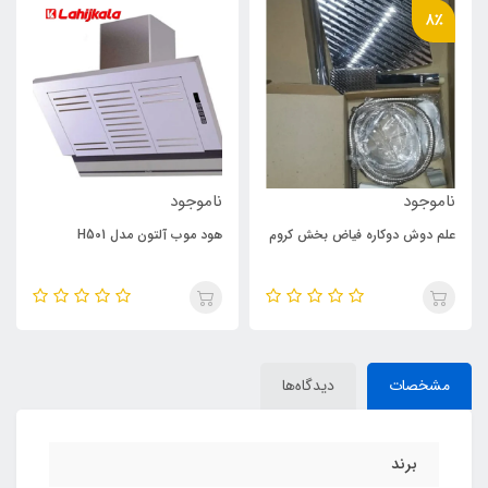
8٪
ناموجود
ناموجود
علم دوش دوکاره فیاض بخش کروم
هود موب آلتون مدل H501
مشخصات
دیدگاه‌ها
برند