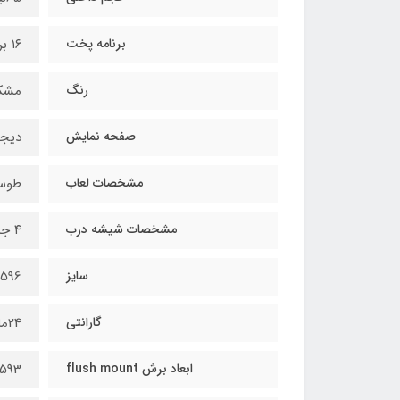
برنامه پخت
١٦ برنامه پخت
رنگ
مشک
صفحه نمایش
ديجي
مشخصات لعاب
طوس
مشخصات شيشه درب
٤ جداره
سایز
596×540×595
گارانتی
24ماه
ابعاد برش flush mount
593×590×575