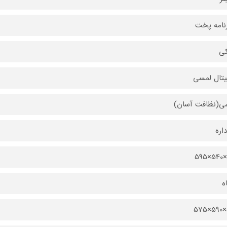
ی
تال لمسي
ی(نظافت آسان)