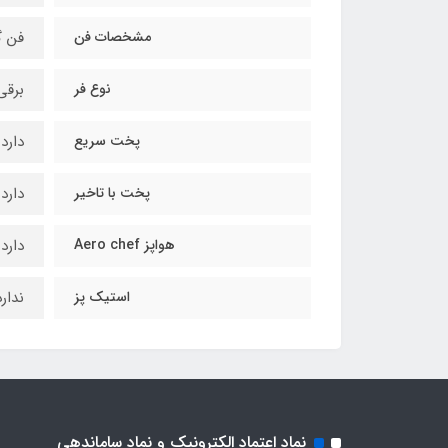
مشخصات فن
فن گ
نوع فر
برقی
پخت سریع
دارد
پخت با تاخیر
دارد
هواپز Aero chef
دارد
استیک پز
ندارد
نماد اعتماد الکترونیک و نماد ساماندهی