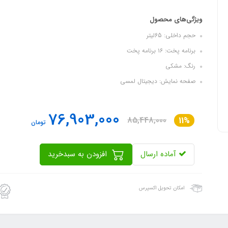
ویژگی‌های محصول
حجم داخلي: 65لیتر
برنامه پخت: ١٦ برنامه پخت
رنگ: مشکی
صفحه نمایش: ديجيتال لمسي
76,903,000
85,448,000
11%
تومان
آماده ارسال
افزودن به سبدخرید
امکان تحویل اکسپرس