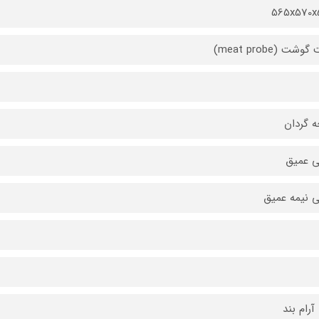
565x570x
شت (meat probe)
 گردان
ي عميق
 نيمه عميق
آرام بند