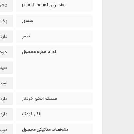
ابعاد برش proud mount
575
سنسور
پخت گو
تایمر
دارد
لوازم همراه محصول
جوجه
سين
سيني
سیستم ایمنی خودکار
دارد
قفل كودك
دارد
مشخصات مكانيكي محصول
درب 