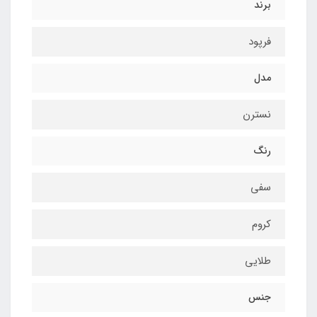
برند
فرپود
مدل
نسترن
رنگ
سفی
کروم
طلایی
جنس