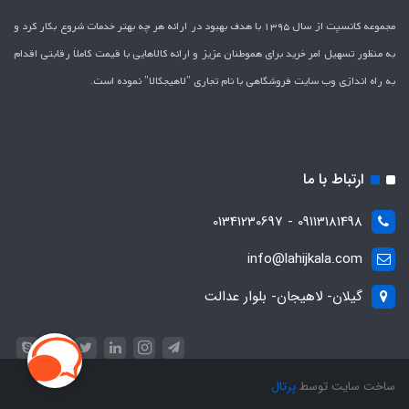
مجموعه کانسپت از سال 1395 با هدف بهبود در ارائه هر چه بهتر خدمات شروع بکار کرد و
به منظور تسهیل امر خرید برای هموطنان عزیز و ارائه کالاهایی با قیمت کاملاَ رقابتی اقدام
به راه اندازی وب سایت فروشگاهی با نام تجاری "لاهیج­کالا" نموده است.
ارتباط با ما
09113181498 - 01341230697
info@lahijkala.com
گیلان- لاهیجان- بلوار عدالت
ساخت سایت توسط
پرتال