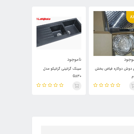
8
وجود
ناموجود
ناموجود
 دوش دوکاره فیاض بخش
سینک گرانیتی گرانیکو مدل
سینک گرانیتی گرا
م
G830
G820