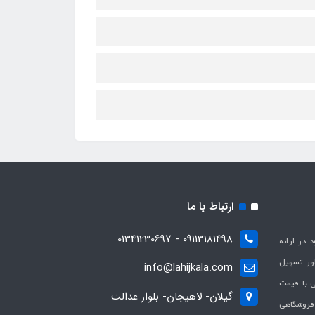
ارتباط با ما
09113181498 - 01341230697
با هدف بهبود در ارائه
ظور تسهیل
info@lahijkala.com
یی با قیمت
گیلان- لاهیجان- بلوار عدالت
 فروشگاهی