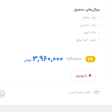
ویژگی‌های محصول
برند: راسان
مدل: تندیس
رنگ: کروم
جنس: آلیاژ برنج
3,960,000
4,401,900
11%
تومان
ناموجود
امکان تحویل اکسپرس