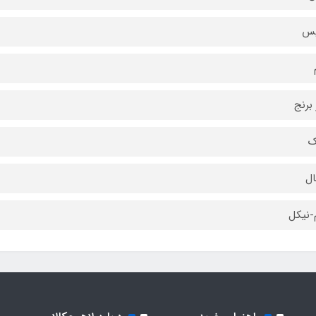
یس
 برنج
ک
-نیکل