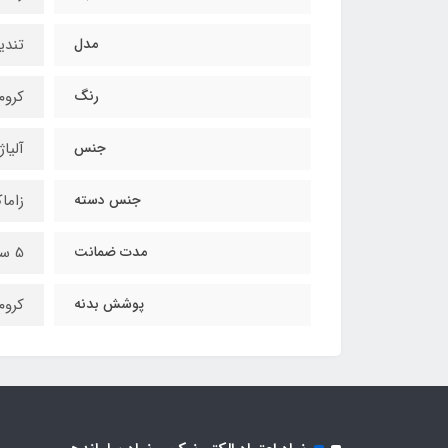
مدل
تند
رنگ
کروم
جنس
آلیاژ
جنس دسته
زاما
مدت ضمانت
5 سال
پوشش بدنه
کروم