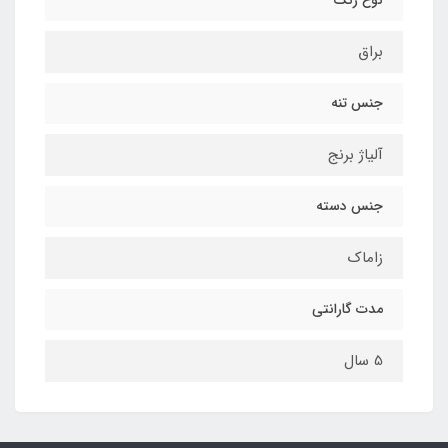
نوع رنگ
براق
جنس تنه
آلیاژ برنج
جنس دسته
زاماک
مدت گارانتی
5 سال