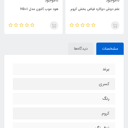
ناموجود
ناموجود
علم دوش دوکاره فیاض بخش کروم
هود موب آلتون مدل H501
مشخصات
دیدگاه‌ها
برند
کسری
رنگ
کروم