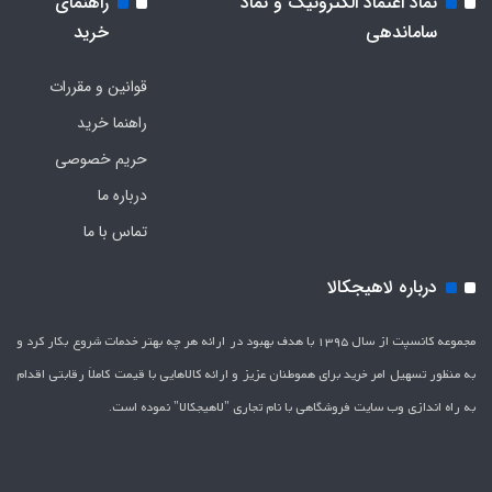
نماد اعتماد الکترونیک و نماد
راهنمای
ساماندهی
خرید
قوانین و مقررات
راهنما خرید
حریم خصوصی
درباره ما
تماس با ما
درباره لاهیجکالا
مجموعه کانسپت از سال 1395 با هدف بهبود در ارائه هر چه بهتر خدمات شروع بکار کرد و
به منظور تسهیل امر خرید برای هموطنان عزیز و ارائه کالاهایی با قیمت کاملاَ رقابتی اقدام
به راه اندازی وب سایت فروشگاهی با نام تجاری "لاهیج­کالا" نموده است.