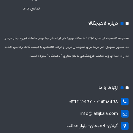
تماس با ما
درباره لاهیجکالا
مجموعه کانسپت از سال 1395 با هدف بهبود در ارائه هر چه بهتر خدمات شروع بکار کرد و
به منظور تسهیل امر خرید برای هموطنان عزیز و ارائه کالاهایی با قیمت کاملاَ رقابتی اقدام
به راه اندازی وب سایت فروشگاهی با نام تجاری "لاهیج­کالا" نموده است.
ارتباط با ما
09113181498 - 01341230697
info@lahijkala.com
گیلان- لاهیجان- بلوار عدالت