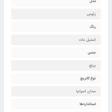
مدل
زئوس
رنگ
استیل مات
جنس
برنج
نوع کاتریج
سدان اسپانیا
استانداردها